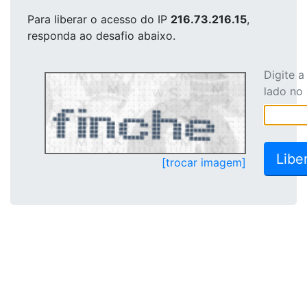
Para liberar o acesso
do IP
216.73.216.15
,
responda ao desafio abaixo.
Digite 
lado no
[trocar imagem]