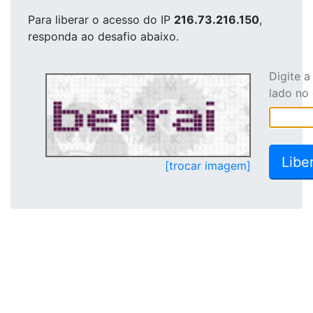
Para liberar o acesso
do IP
216.73.216.150
,
responda ao desafio abaixo.
Digite 
lado no
[trocar imagem]