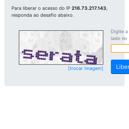
Para liberar o acesso
do IP
216.73.217.143
,
responda ao desafio abaixo.
Digite 
lado no
[trocar imagem]