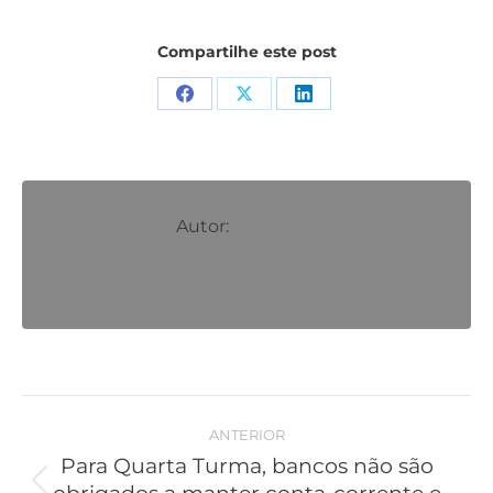
Compartilhe este post
Compartilhar
Compartilhar
Compartilhar
isto
isto
isto
Facebook
X
LinkedIn
Autor:
Navegação
ANTERIOR
de
Para Quarta Turma, bancos não são