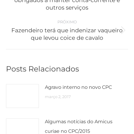
obrigados a manter conta-corrente e
post:
Post
outros serviços
anterior:
PRÓXIMO
Fazendeiro terá que indenizar vaqueiro
Próximo
que levou coice de cavalo
post:
Posts Relacionados
Agravo interno no novo CPC
março 2, 2017
Algumas notícias do Amicus
curiae no CPC/2015