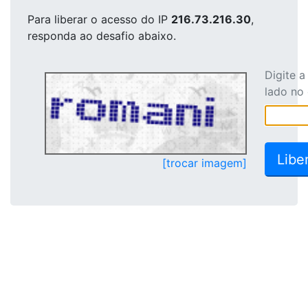
Para liberar o acesso
do IP
216.73.216.30
,
responda ao desafio abaixo.
Digite 
lado no
[trocar imagem]