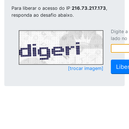
Para liberar o acesso
do IP
216.73.217.173
,
responda ao desafio abaixo.
Digite 
lado no
[trocar imagem]