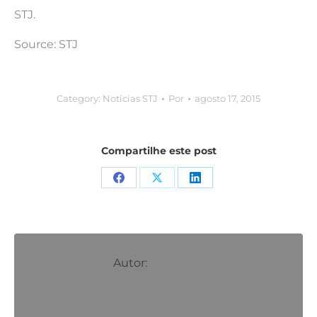
STJ.
Source: STJ
Category:
Notícias STJ
Por
agosto 17, 2015
Compartilhe este post
Compartilhar
Compartilhar
Compartilhar
isto
isto
isto
Facebook
X
LinkedIn
Autor: