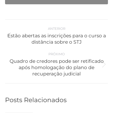
Navegação
ANTERIOR
de
Estão abertas as inscrições para o curso a
Post
distância sobre o STJ
post:
anterior:
PRÓXIMO
Quadro de credores pode ser retificado
após homologação do plano de
Próximo
recuperação judicial
post:
Posts Relacionados